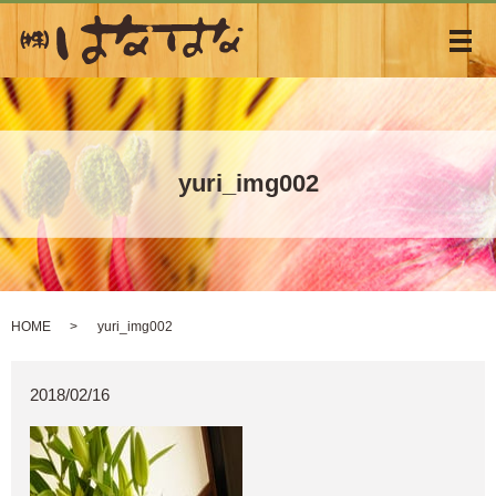
メ
yuri_img002
HOME
yuri_img002
2018/02/16