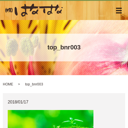
メ
top_bnr003
HOME
top_bnr003
2018/01/17