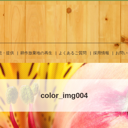
売・提供
耕作放棄地の再生
よくあるご質問
採用情報
お問い
color_img004