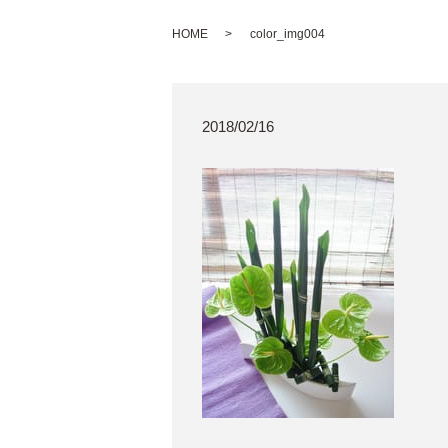
HOME
color_img004
2018/02/16