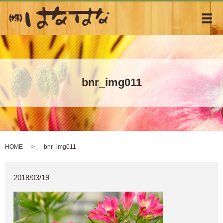
メ
bnr_img011
HOME
bnr_img011
2018/03/19