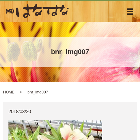
メ
bnr_img007
HOME
bnr_img007
2018/03/20